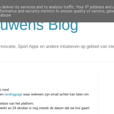
deliver its services and to analyze traffic. Your IP address and
formance and security metrics to ensure quality of service, ge
 abuse.
uwens Blog
novatie, Sport Apps en andere intiatieven op gebied van int
s rond.
een
landingpage
waar iedereen zijn email achter kan laten om
wfase van het platform.
werkt en 24 oktober is nog steeds de datum dat we live gaan!