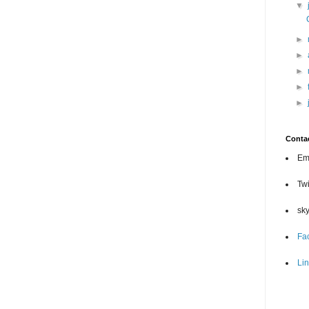
▼
►
►
►
►
►
Conta
Ema
Twi
sk
Fa
Li