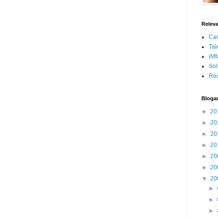
Releva
Car
Tal
iMM
Sol
Rec
Blogar
►
20
►
20
►
20
►
20
►
20
►
20
▼
20
►
►
►