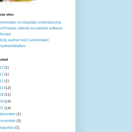
nte sites
riereraket, re-integratie ondersteuning
entTracker, referral recruitment software
ovator
licity, partner met Carriereraket
ruitmentMatters
chief
13
(1)
12
(1)
11
(1)
10
(12)
09
(11)
08
(14)
07
(14)
december
(1)
november
(3)
augustus
(1)