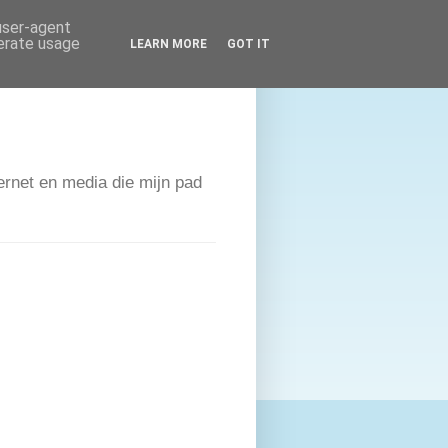
 user-agent
nerate usage
LEARN MORE
GOT IT
ernet en media die mijn pad