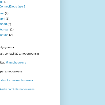
juli
(1)
Connect2jobs fase 2
mei
(2)
april
(1)
maart
(2)
februari
(1)
januari
(2)
ctgegevens
il: contact [at] arnobouwens.nl
tter:
@arnobouwens
ype: arnobouwens
cebook.com\arnobouwens
nkedin.com\in\arnobouwens