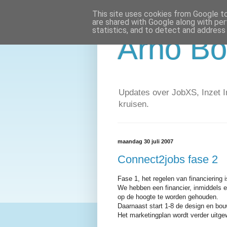
This site uses cookies from Google to 
are shared with Google along with per
statistics, and to detect and address
Arno Bo
Updates over JobXS, Inzet In
kruisen.
maandag 30 juli 2007
Connect2jobs fase 2
Fase 1, het regelen van financiering i
We hebben een financier, inmiddels 
op de hoogte te worden gehouden.
Daarnaast start 1-8 de design en bou
Het marketingplan wordt verder uitge