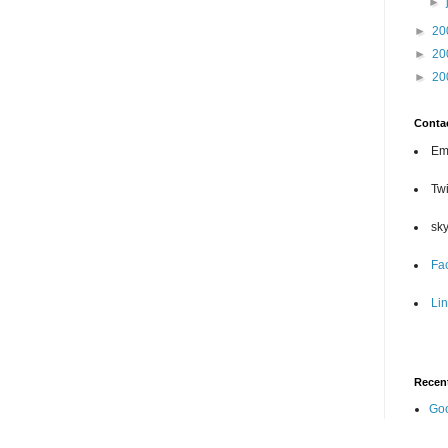
►
►
20
►
20
►
20
Conta
Ema
Twi
sk
Fa
Li
Recen
Goo