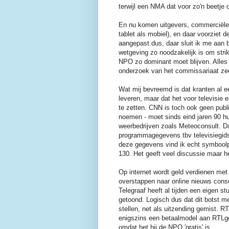
terwijl een NMA dat voor zo'n beetje
En nu komen uitgevers, commerciële
tablet als mobiel), en daar voorziet 
aangepast dus, daar sluit ik me aan 
wetgeving zo noodzakelijk is om str
NPO zo dominant moet blijven. Alles g
onderzoek van het commissariaat zee
Wat mij bevreemd is dat kranten al ee
leveren, maar dat het voor televisie e
te zetten. CNN is toch ook geen pub
noemen - moet sinds eind jaren 90 h
weerbedrijven zoals Meteoconsult. D
programmagegevens tbv televisiegidse
deze gegevens vind ik echt symboolp
130. Het geeft veel discussie maar h
Op internet wordt geld verdienen met 
overstappen naar online nieuws cons
Telegraaf heeft al tijden een eigen s
getoond. Logisch dus dat dit botst m
stellen, net als uitzending gemist. R
enigszins een betaalmodel aan RTLge
omdat het bij de NPO 'gratis' is.