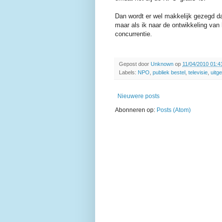
Dan wordt er wel makkelijk gezegd da
maar als ik naar de ontwikkeling van
concurrentie.
Gepost door
Unknown
op
11/04/2010 01:4
Labels:
NPO
,
publiek bestel
,
televisie
,
uitg
Nieuwere posts
Abonneren op:
Posts (Atom)