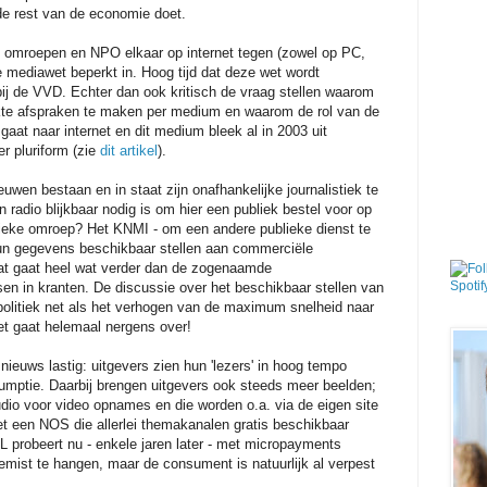
 de rest van de economie doet.
 omroepen en NPO elkaar op internet tegen (zowel op PC,
de mediawet beperkt in. Hoog tijd dat deze wet wordt
bij de VVD. Echter dan ook kritisch de vraag stellen waarom
ikte afspraken te maken per medium en waarom de rol van de
aat naar internet en dit medium bleek al in 2003 uit
r pluriform (zie
dit artikel
).
uwen bestaan en in staat zijn onafhankelijke journalistiek te
n radio blijkbaar nodig is om hier een publiek bestel voor op
lieke omroep? Het KNMI - om een andere publieke dienst te
un gegevens beschikbaar stellen aan commerciële
at gaat heel wat verder dan de zogenaamde
n in kranten. De discussie over het beschikbaar stellen van
olitiek net als het verhogen van de maximum snelheid naar
et gaat helemaal nergens over!
nieuws lastig: uitgevers zien hun 'lezers' in hoog tempo
umptie. Daarbij brengen uitgevers ook steeds meer beelden;
tudio voor video opnames en die worden o.a. via de eigen site
et een NOS die allerlei themakanalen gratis beschikbaar
TL probeert nu - enkele jaren later - met micropayments
mist te hangen, maar de consument is natuurlijk al verpest