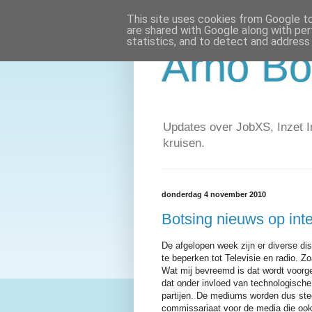
This site uses cookies from Google to 
are shared with Google along with per
statistics, and to detect and address
Arno Bo
Updates over JobXS, Inzet In
kruisen.
donderdag 4 november 2010
Botsing nieuws op in
De afgelopen week zijn er diverse 
te beperken tot Televisie en radio. Z
Wat mij bevreemd is dat wordt voorges
dat onder invloed van technologisch
partijen. De mediums worden dus ste
commissariaat voor de media die ook