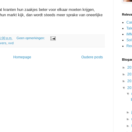
t kranten hun zaakjes beter voor elkaar moeten krijgen,
 hun markt kijk, dan wordt steeds meer sprake van oneerlijke
Releva
Car
Tal
iMM
1:00 p.m.
Geen opmerkingen:
Sol
evers
,
vvd
Rec
Homepage
Oudere posts
Blogar
►
20
►
20
►
20
▼
20
▼
►
►
►