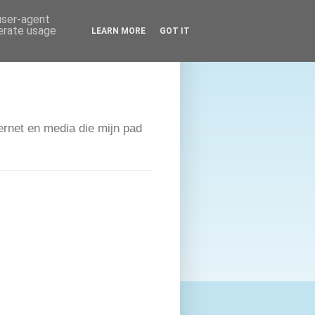
 user-agent
nerate usage
LEARN MORE
GOT IT
ernet en media die mijn pad