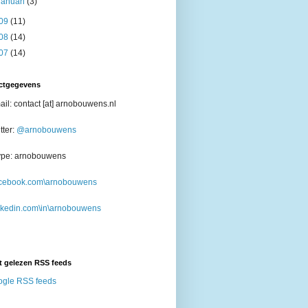
januari
(3)
09
(11)
08
(14)
07
(14)
ctgegevens
il: contact [at] arnobouwens.nl
tter:
@arnobouwens
ype: arnobouwens
cebook.com\arnobouwens
nkedin.com\in\arnobouwens
t gelezen RSS feeds
gle RSS feeds