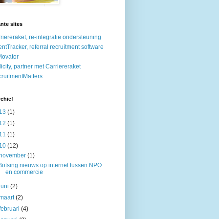
nte sites
riereraket, re-integratie ondersteuning
entTracker, referral recruitment software
ovator
licity, partner met Carriereraket
ruitmentMatters
chief
13
(1)
12
(1)
11
(1)
10
(12)
november
(1)
Botsing nieuws op internet tussen NPO
en commercie
juni
(2)
maart
(2)
februari
(4)