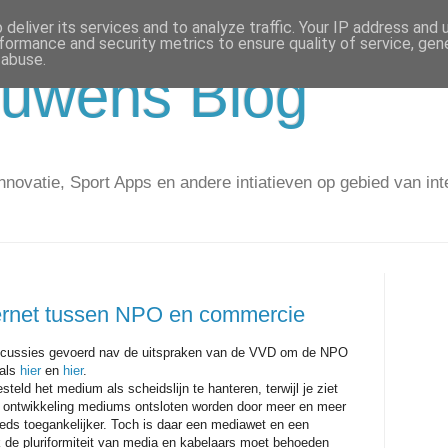
deliver its services and to analyze traffic. Your IP address and
formance and security metrics to ensure quality of service, ge
 abuse.
uwens Blog
novatie, Sport Apps en andere intiatieven op gebied van int
ternet tussen NPO en commercie
discussies gevoerd nav de uitspraken van de VVD om de NPO
oals
hier
en
hier
.
teld het medium als scheidslijn te hanteren, terwijl je ziet
e ontwikkeling mediums ontsloten worden door meer en meer
eds toegankelijker. Toch is daar een mediawet en een
 de pluriformiteit van media en kabelaars moet behoeden