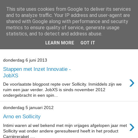
This site uses cookies from Google to deliver its services
Arno Bouwens Blog
and to analyze traffic. Your IP address and user-agent are
shared with Google along with performance and security
metrics to ensure quality of service, generate usage
Updates over JobXS, Inzet Innovatie, Sport Apps en andere
statistics, and to detect and address abuse.
intiatieven op gebied van internet en media die mijn pad
LEARN MORE
GOT IT
kruisen.
donderdag 6 juni 2013
Stappen met Inzet Innovatie -
›
JobXS
De voorlaatste blogpost repte over Sollicity. Inmiddels zijn we
ruim een jaar verder. JobXS is sinds november 2012
ondergebracht in een spin...
donderdag 5 januari 2012
Arno en Sollicity
›
Intimi waren al wel bekend met mijn vrijages afgelopen jaar met
Sollicity wat onder andere geresulteerd heeft in het product
Carrièreraket ....