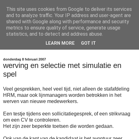
This site uses cookies from Google to deliver its services
Arno Bouwens Blog
and to analyze traffic. Your IP address and user-agent are
shared with Google along with performance and security
metrics to ensure quality of service, generate usage
Updates over JobXS, Inzet Innovatie, Sport Apps en andere
statistics, and to detect and address abuse.
intiatieven op gebied van internet en media die mijn pad
LEARN MORE
GOT IT
kruisen.
donderdag 8 februari 2007
werving en selectie met simulatie en
spel
Veel gesprekken, heel veel tijd, niet alleen de stafafdeling
HRM, maar ook lijnmanagers worden betrokken in het
werven van nieuwe medewerkers.
Een testje tijdens een sollicitatiegesprek, of een strikvraag
om een CV te controleren.
Het zijn zeer beperkte toetsen die worden gedaan.
Ook van de kant van de kandidaat is het avontuur zeer