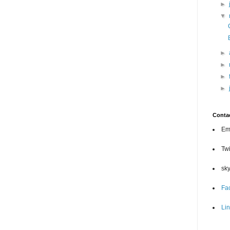
►
▼
►
►
►
►
Conta
Ema
Twi
sk
Fa
Li