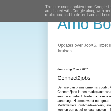
This site uses cookies from Google to 
are shared with Google along with per
statistics, and to detect and address
Arno Bo
Updates over JobXS, Inzet In
kruisen.
donderdag 31 mei 2007
Connect2jobs
De fase van brainstormen is voorbij.
Connect2jobs is een marktplaats waa
een vacaturebank bieden zij tevens 
aanbrengt. Hiermee wordt een groter
Medewerkers, oud-medewerkers, levera
kunnen een actief rol gaan spelen in