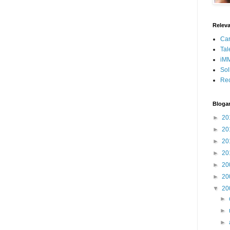
Releva
Car
Tal
iMM
Sol
Rec
Blogar
►
20
►
20
►
20
►
20
►
20
►
20
▼
20
►
►
►