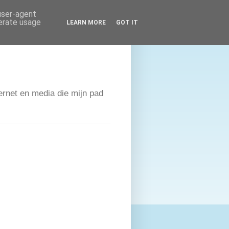
 user-agent
nerate usage
LEARN MORE
GOT IT
ernet en media die mijn pad