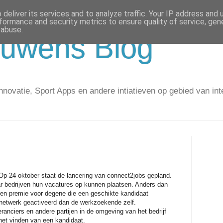
deliver its services and to analyze traffic. Your IP address and
formance and security metrics to ensure quality of service, ge
 abuse.
uwens Blog
novatie, Sport Apps en andere intiatieven op gebied van int
 Op 24 oktober staat de lancering van connect2jobs gepland.
r bedrijven hun vacatures op kunnen plaatsen. Anders dan
een premie voor degene die een geschikte kandidaat
 netwerk geactiveerd dan de werkzoekende zelf.
nciers en andere partijen in de omgeving van het bedrijf
 het vinden van een kandidaat.