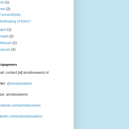
juli
(1)
mei
(2)
Connect2jobs
Bedreiging of Kans?
april
(1)
maart
(2)
februari
(1)
januari
(2)
ctgegevens
il: contact [at] arnobouwens.nl
tter:
@arnobouwens
ype: arnobouwens
cebook.com\arnobouwens
nkedin.com\in\arnobouwens