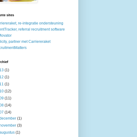
nte sites
riereraket, re-integratie ondersteuning
entTracker, referral recruitment software
ovator
licity, partner met Carriereraket
ruitmentMatters
chief
13
(1)
12
(1)
11
(1)
10
(12)
09
(11)
08
(14)
07
(14)
december
(1)
november
(3)
augustus
(1)